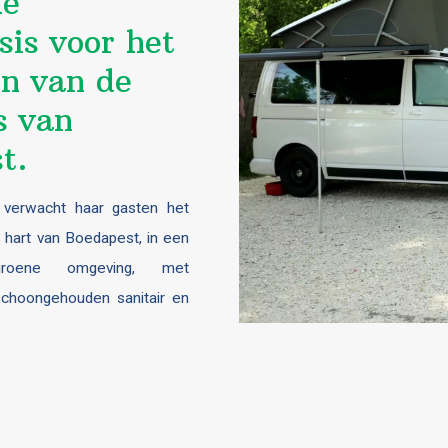
le
sis voor het
n van de
s van
t.
verwacht haar gasten het
et hart van Boedapest, in een
roene omgeving, met
 schoongehouden sanitair en