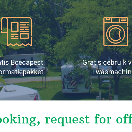
tis Boedapest
Gratis gebruik 
ormatiepakket
wasmachin
oking, request for of