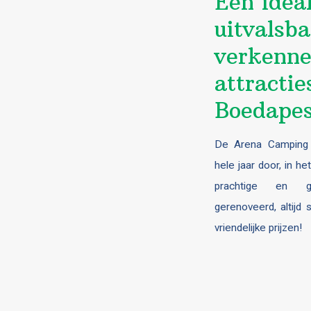
Een idea
uitvalsba
verkenne
attractie
Boedapes
De Arena Camping 
hele jaar door, in h
prachtige en g
gerenoveerd, altijd
vriendelijke prijzen!