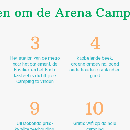
en om de Arena Campi
3
4
Het station van de metro
kabbelende beek,
naar het parlement, de
groene omgeving. goed
Basiliek en het Buda-
onderhouden grasland en
kasteel is dichtbij de
grind
Camping te vinden
9
10
Uitstekende prijs-
Gratis wifi op de hele
kwaliteitverhouding,
camping