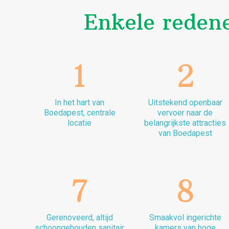
Enkele reden
1
2
In het hart van
Uitstekend openbaar
Boedapest, centrale
vervoer naar de
locatie
belangrijkste attracties
van Boedapest
7
8
Gerenoveerd, altijd
Smaakvol ingerichte
schoongehouden sanitair
kamers van hoge