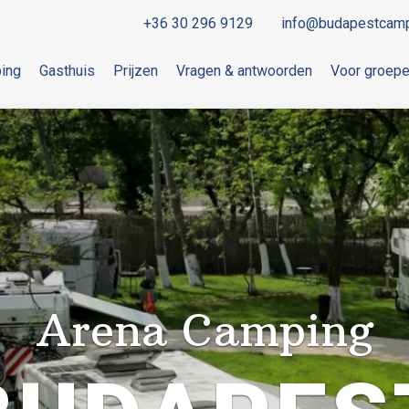
+36 30 296 9129
info@budapestcamp
ing
Gasthuis
Prijzen
Vragen & antwoorden
Voor groep
Arena Camping